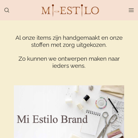
Ga
direct
naar
de
hoofdinhoud
Al onze items zijn handgemaakt en onze
stoffen met zorg uitgekozen.
Zo kunnen we ontwerpen maken naar
ieders wens.