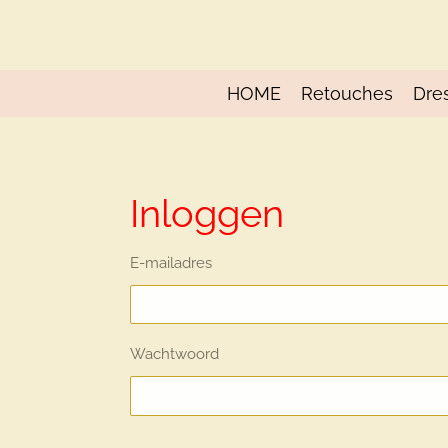
Ga
direct
naar
de
HOME
Retouches
Dre
hoofdinhoud
Inloggen
E-mailadres
Wachtwoord