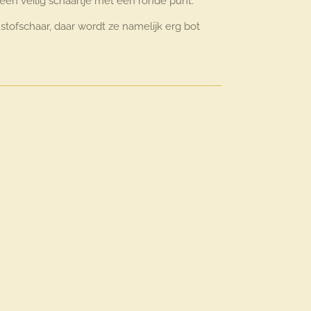
een veilig schaartje met een ronde punt.
 stofschaar, daar wordt ze namelijk erg bot