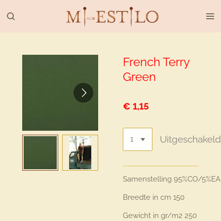
Ga
direct
naar
de
hoofdinhoud
French Terry
Green
€ 1,15
Uitgeschakel
Samenstelling
95%CO/5%EA
Breedte in cm
150
Gewicht in gr/m2
250