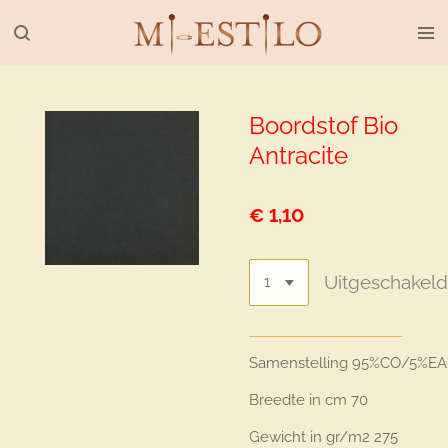
Ga
direct
naar
de
hoofdinhoud
Boordstof Bio
Antracite
€ 1,10
Uitgeschakel
Samenstelling
95%CO/5%EA
Breedte in cm
70
Gewicht in gr/m2
275