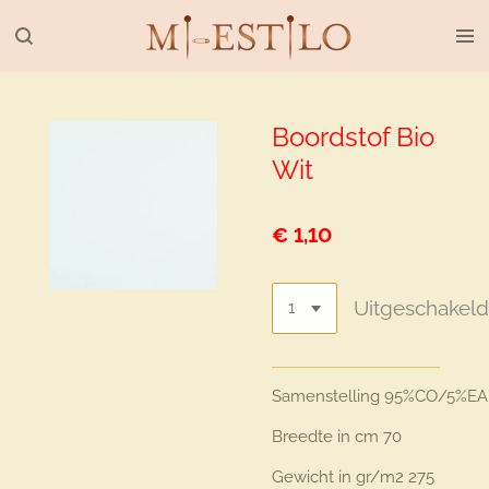
Ga
direct
naar
de
hoofdinhoud
Boordstof Bio
Wit
€ 1,10
Uitgeschakel
Samenstelling
95%CO/5%EA
Breedte in cm
70
Gewicht in gr/m2
275