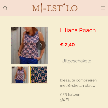
Ga
direct
naar
de
hoofdinhoud
Liliana Peach
€ 2,40
Uitgeschakeld
Ideaal te combineren
met Bi-stretch blauw
95% katoen
5% El