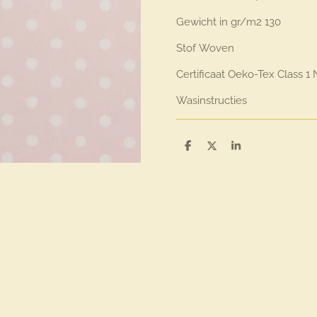
Gewicht in gr/m2
130
Stof
Woven
Certificaat
Oeko-Tex Class 1 
Wasinstructies
D
D
S
e
e
h
l
e
a
e
l
r
n
e