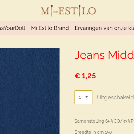
ssYourDoll
Mi Estilo Brand
Ervaringen van onze kl
Jeans Mid
€ 1,25
Uitgeschakel
Samenstelling
65%CO/33%P
Breedte in cm
150