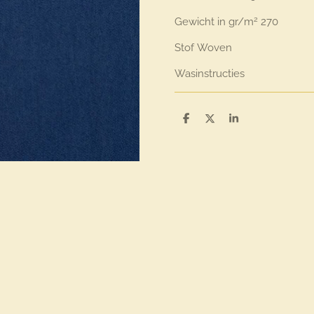
2
Gewicht in gr/m
270
Stof
Woven
Wasinstructies
D
D
S
e
e
h
l
e
a
e
l
r
n
e