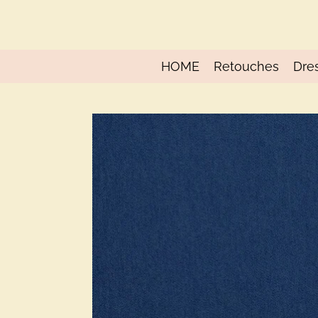
Ga
direct
naar
de
HOME
Retouches
Dre
hoofdinhoud