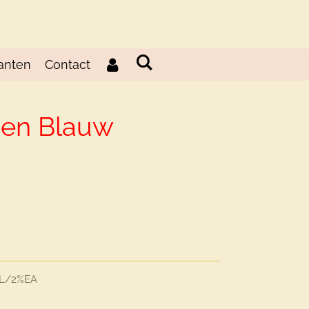
anten
Contact
den Blauw
d
L/2%EA