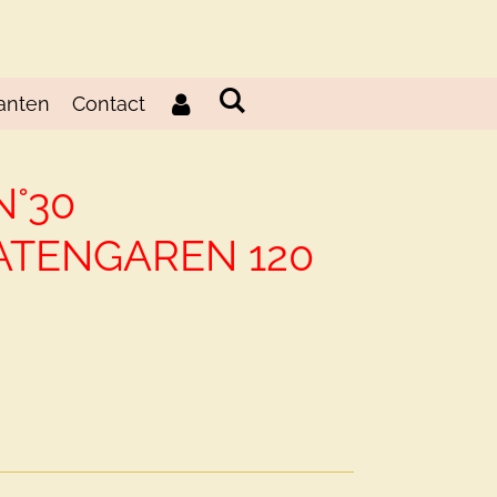
anten
Contact
N°30
TENGAREN 120
d