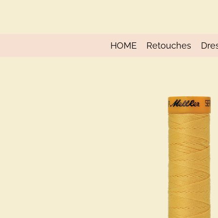
Ga
direct
naar
de
HOME
Retouches
Dre
hoofdinhoud