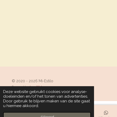
© 2020 - 2026 Mi-Estilo
Powered by
JouwWeb
Deze website gebruikt cookies voor analyse-
doeleinden en/of het tonen van advertenties.
Door gebruik te blijven maken van de site gaat
u hiermee akkoord.
Akkoord