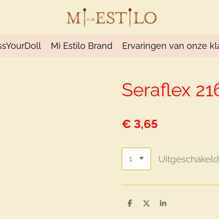
ssYourDoll
Mi Estilo Brand
Ervaringen van onze kl
Seraflex 21
€ 3,65
Uitgeschakel
D
D
S
e
e
h