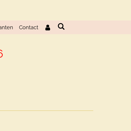
anten
Contact
6
d