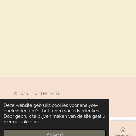
© 2020 - 2026 Mi-Estilo
Powered by
JouwWeb
Deze website gebruikt cookies voor analyse-
doeleinden en/of het tonen van advertenties.
Door gebruik te blijven maken van de site gaat u
hiermee akkoord.
Akkoord
E-mailadres
Telefoonnummer
Kaart
Facebook
WhatsApp