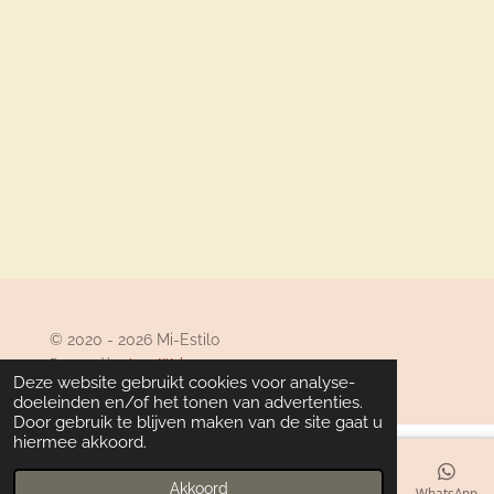
© 2020 - 2026 Mi-Estilo
Powered by
JouwWeb
Deze website gebruikt cookies voor analyse-
doeleinden en/of het tonen van advertenties.
Door gebruik te blijven maken van de site gaat u
hiermee akkoord.
Akkoord
E-mailadres
Telefoonnummer
Kaart
Facebook
WhatsApp