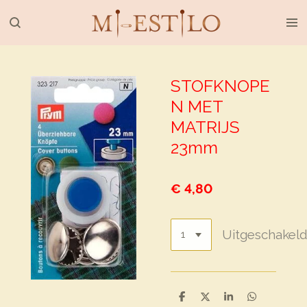
Ga
direct
naar
de
hoofdinhoud
STOFKNOPE
N MET
MATRIJS
23mm
€ 4,80
Uitgeschakel
D
D
S
D