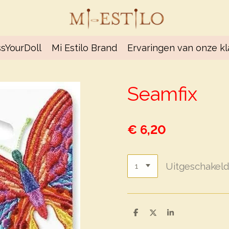
sYourDoll
Mi Estilo Brand
Ervaringen van onze k
Seamfix
€ 6,20
Uitgeschakel
D
D
S
e
e
h