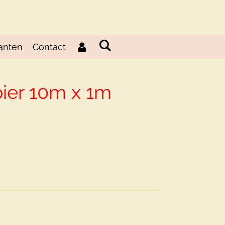
anten
Contact
ier 10m x 1m
d