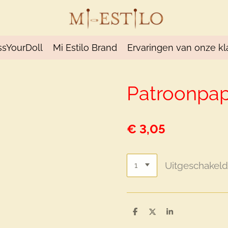
ssYourDoll
Mi Estilo Brand
Ervaringen van onze kl
Patroonpap
€ 3,05
Uitgeschakel
D
D
S
e
e
h