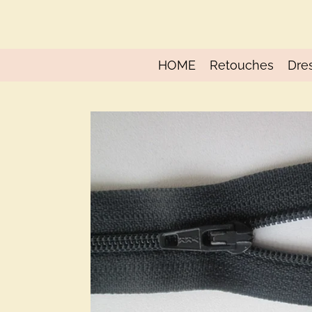
Ga
direct
naar
de
HOME
Retouches
Dre
hoofdinhoud