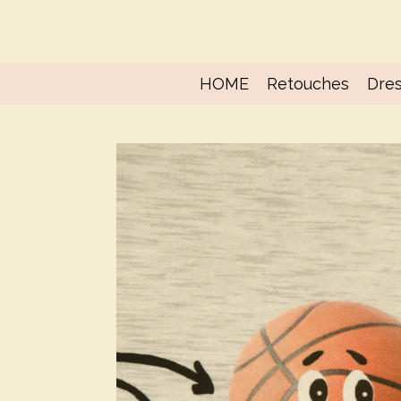
Ga
direct
naar
de
HOME
Retouches
Dres
hoofdinhoud