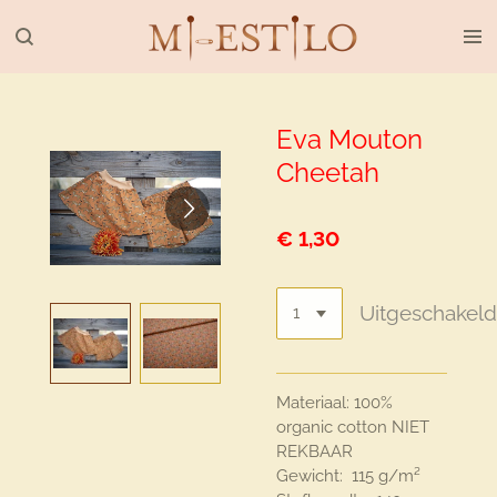
Ga
direct
naar
de
hoofdinhoud
Eva Mouton
Cheetah
€ 1,30
Uitgeschakel
Materiaal: 100%
organic cotton NIET
REKBAAR
Gewicht: 115 g/m²