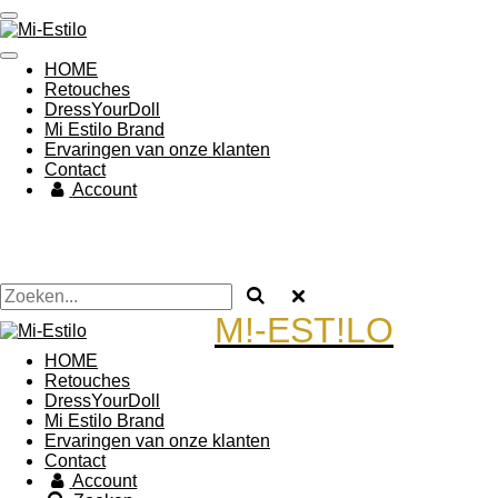
Ga
direct
naar
HOME
de
Retouches
hoofdinhoud
DressYourDoll
Mi Estilo Brand
Ervaringen van onze klanten
Contact
Account
M!-EST!LO
HOME
Retouches
DressYourDoll
Mi Estilo Brand
Ervaringen van onze klanten
Contact
Account