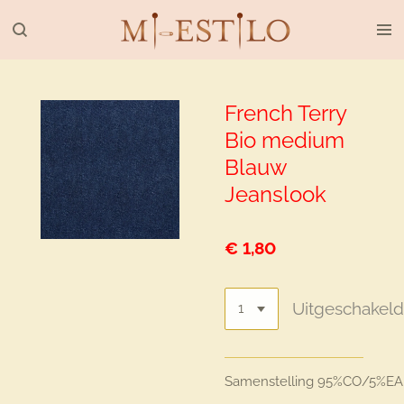
Ga
direct
naar
de
hoofdinhoud
French Terry
Bio medium
Blauw
Jeanslook
€ 1,80
Uitgeschakel
Samenstelling
95%CO/5%EA