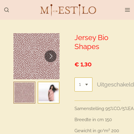
Ga
direct
naar
de
hoofdinhoud
Jersey Bio
Shapes
€ 1,30
Uitgeschakel
Samenstelling
95%CO/5%EA
Breedte in cm
150
2
Gewicht in gr/m
200