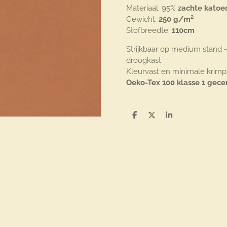
Materiaal: 95%
zachte katoe
Gewicht:
250 g/m²
Stofbreedte:
110cm
Strijkbaar op medium stand -
droogkast
Kleurvast en minimale krimp
Oeko-Tex 100 klasse 1 gece
D
D
S
e
e
h
l
e
a
e
l
r
n
e