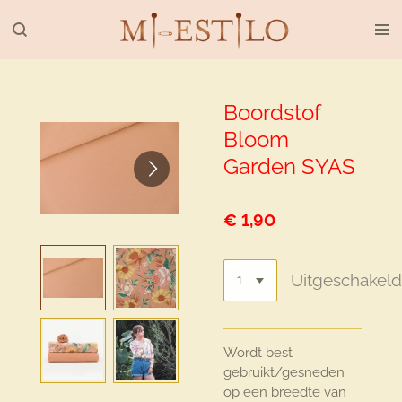
Ga
direct
naar
de
hoofdinhoud
Boordstof
Bloom
Garden SYAS
€ 1,90
Uitgeschakel
Wordt best
gebruikt/gesneden
op een breedte van