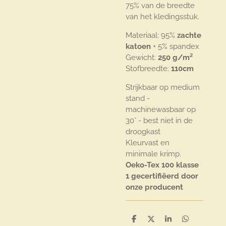
75% van de breedte
van het kledingsstuk.
Materiaal: 95%
zachte
katoen
+ 5% spandex
Gewicht:
250 g/m²
Stofbreedte:
110cm
Strijkbaar op medium
stand -
machinewasbaar op
30° - best niet in de
droogkast
Kleurvast en
minimale krimp.
Oeko-Tex 100 klasse
1 gecertifiëerd door
onze producent
D
D
S
D