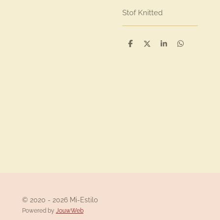
Stof
Knitted
D
D
S
D
e
e
h
e
l
e
a
l
e
l
r
e
n
e
n
© 2020 - 2026 Mi-Estilo
Powered by
JouwWeb