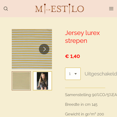
Ga
direct
naar
de
hoofdinhoud
Jersey lurex
strepen
€ 1,40
Uitgeschakel
Samenstelling
90%CO/5%EA
Breedte in cm
145
2
Gewicht in gr/m
200