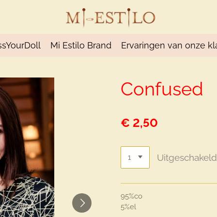
ssYourDoll
Mi Estilo Brand
Ervaringen van onze kl
Confused
€ 2,50
Uitgeschakel
95%co
5%el