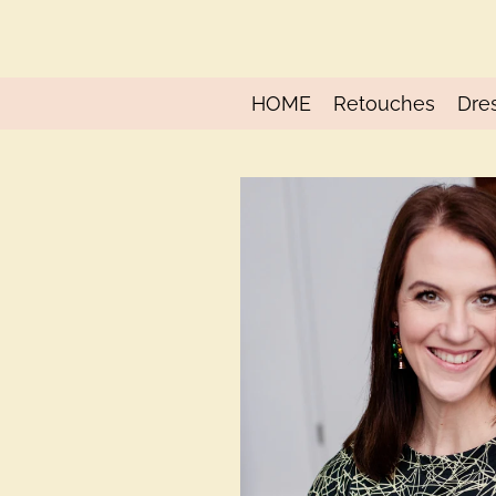
Ga
direct
naar
de
HOME
Retouches
Dre
hoofdinhoud