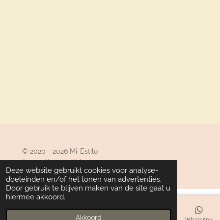
© 2020 - 2026 Mi-Estilo
Powered by
JouwWeb
Deze website gebruikt cookies voor analyse-
doeleinden en/of het tonen van advertenties.
Door gebruik te blijven maken van de site gaat u
hiermee akkoord.
Akkoord
E-mailadres
Telefoonnummer
Kaart
Facebook
WhatsApp