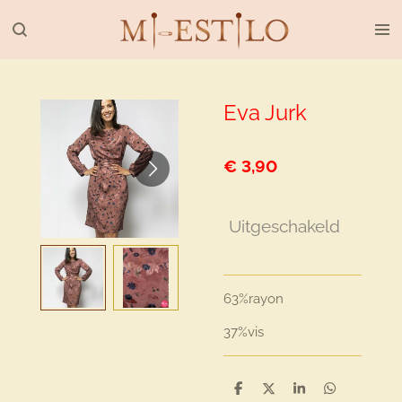
Ga
direct
naar
de
hoofdinhoud
Eva Jurk
€ 3,90
Uitgeschakeld
63%rayon
37%vis
D
D
S
D