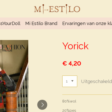
sYourDoll
Mi Estilo Brand
Ervaringen van onze k
Yorick
€ 4,20
Uitgeschakel
80%wol
20%pes