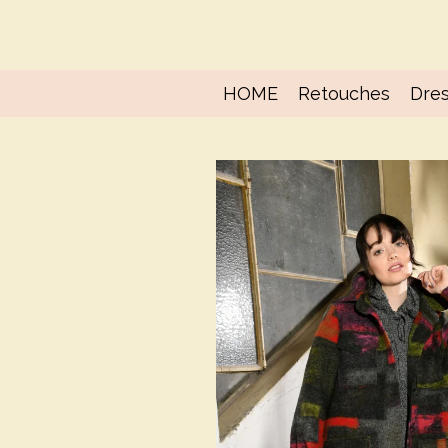
Ga
direct
naar
de
HOME
Retouches
Dres
hoofdinhoud