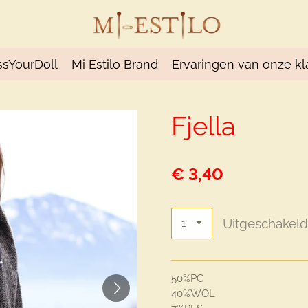
ssYourDoll
Mi Estilo Brand
Ervaringen van onze kl
Fjella
€ 3,40
Uitgeschakel
50%PC
40%WOL