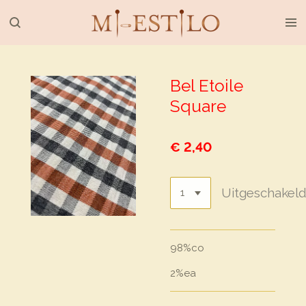
Ga
direct
naar
de
hoofdinhoud
Bel Etoile
Square
€ 2,40
Uitgeschakel
98%co
2%ea