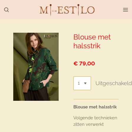
Ga
direct
naar
de
hoofdinhoud
Blouse met
halsstrik
€ 79,00
Uitgeschakel
Blouse met halsstrik
Volgende technieken
zitten verwerkt