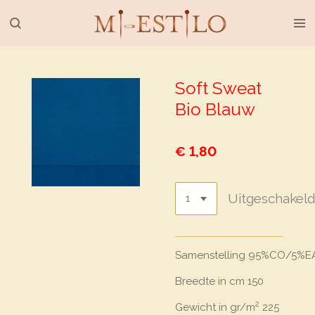
Ga
direct
naar
de
hoofdinhoud
Soft Sweat
Bio Blauw
€ 1,80
Uitgeschakel
Samenstelling
95%CO/5%E
Breedte in cm
150
2
Gewicht in gr/m
225