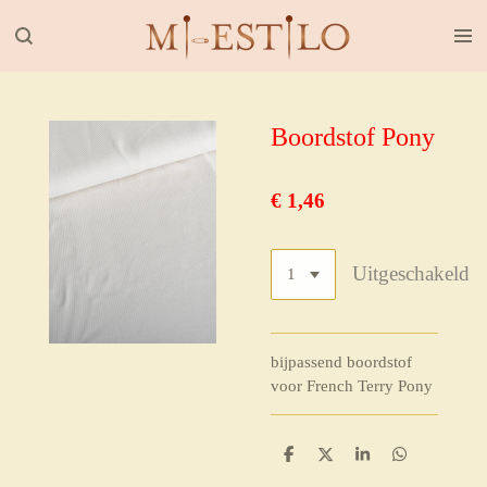
Ga
direct
naar
de
hoofdinhoud
Boordstof Pony
€ 1,46
Uitgeschakeld
bijpassend boordstof
voor French Terry Pony
D
D
S
D
e
e
h
e