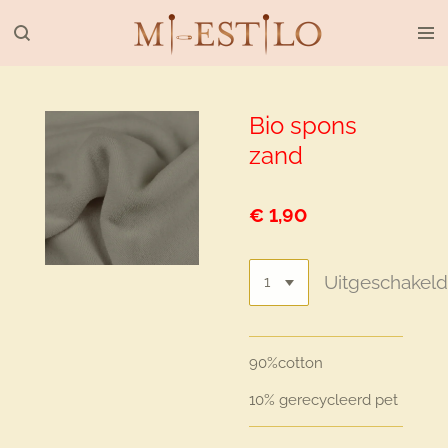
Ga
direct
naar
de
hoofdinhoud
Bio spons
zand
€ 1,90
Uitgeschakel
90%cotton
10% gerecycleerd pet