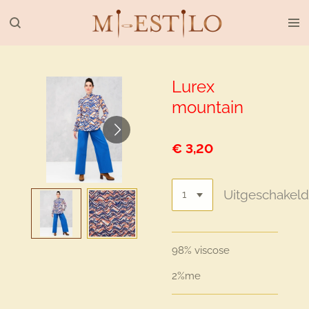
Ga
direct
naar
de
hoofdinhoud
Lurex
mountain
€ 3,20
Uitgeschakel
98% viscose
2%me