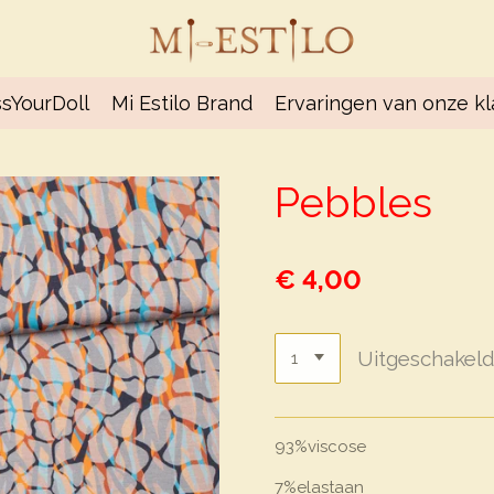
sYourDoll
Mi Estilo Brand
Ervaringen van onze k
Pebbles
€ 4,00
Uitgeschakel
93%viscose
7%elastaan