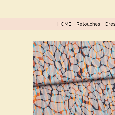
Ga
direct
naar
de
HOME
Retouches
Dres
hoofdinhoud